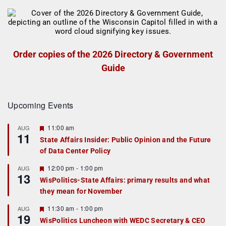
Order copies of the 2026 Directory & Government
Guide
Upcoming Events
F
11:00 am
AUG
11
e
State Affairs Insider: Public Opinion and the Future
a
of Data Center Policy
t
u
r
F
12:00 pm
-
1:00 pm
AUG
13
e
e
WisPolitics-State Affairs: primary results and what
d
a
they mean for November
t
u
r
F
11:30 am
-
1:00 pm
AUG
19
e
e
WisPolitics Luncheon with WEDC Secretary & CEO
d
a