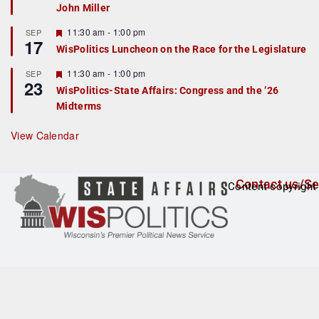
John Miller
t
u
r
F
11:30 am
-
1:00 pm
SEP
17
e
e
WisPolitics Luncheon on the Race for the Legislature
d
a
t
F
11:30 am
-
1:00 pm
SEP
u
23
e
r
WisPolitics-State Affairs: Congress and the ’26
a
e
Midterms
t
d
u
r
View Calendar
e
d
Contact us/Se
Content copyright